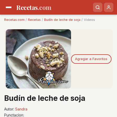
Recetas
.com
Recetas.com
/
Recetas
/
Budín de leche de soja
/ Videos
Agregar a Favoritos
Budín de leche de soja
Autor:
Sandra
Punctacíon: