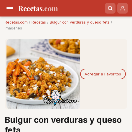
Recetas
.com
Recetas.com
/
Recetas
/
Bulgur con verduras y queso feta
/
Imagenes
Agregar a Favoritos
Bulgur con verduras y queso
feta