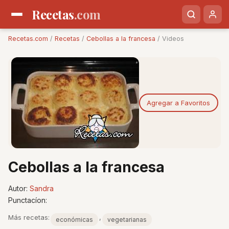
Recetas
.com
Recetas.com
/
Recetas
/
Cebollas a la francesa
/ Videos
Agregar a Favoritos
Cebollas a la francesa
Autor:
Sandra
Punctacíon:
Más recetas:
,
económicas
vegetarianas