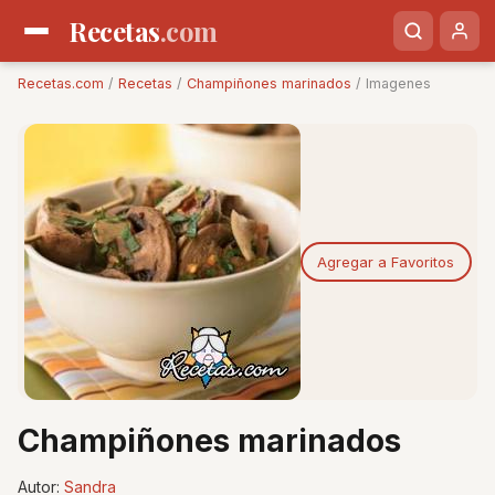
Recetas
.com
Recetas.com
/
Recetas
/
Champiñones marinados
/ Imagenes
Agregar a Favoritos
Champiñones marinados
Autor:
Sandra