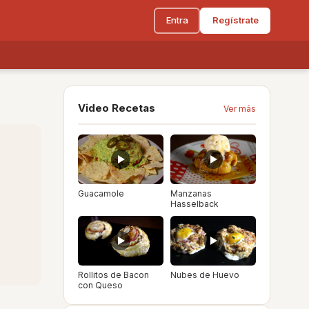
Entra
Regístrate
Video Recetas
Ver más
Guacamole
Manzanas
Hasselback
Rollitos de Bacon
Nubes de Huevo
con Queso