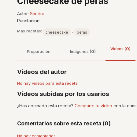
Cheesecake de peras
Autor:
Sandra
Punctacíon:
Más recetas:
,
cheesecake
peras
Videos
(0)
Preparación
Imágenes
(0)
Videos del autor
No hay videos para esta receta.
Videos subidas por los usarios
¿Has cocinado esta receta?
Comparte tu vídeo
con la comu
Comentarios sobre esta receta (0)
No hay comentarios