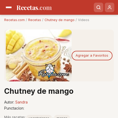
Recetas
.com
Recetas.com
/
Recetas
/
Chutney de mango
/ Videos
Agregar a Favoritos
Chutney de mango
Autor:
Sandra
Punctacíon:
Más recetas:
,