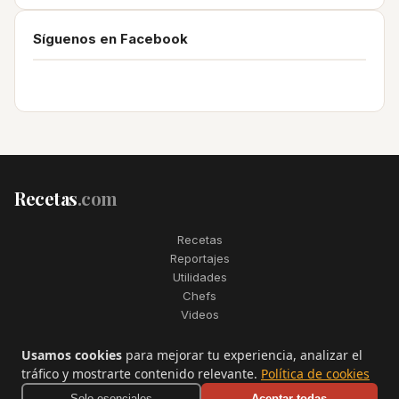
Síguenos en Facebook
Recetas
.com
Recetas
Reportajes
Utilidades
Chefs
Videos
2006–2026. Todos los derechos reservados. Recetas.com es una
Usamos cookies
para mejorar tu experiencia, analizar el
marca registrada de Telfo Networks S.L.
tráfico y mostrarte contenido relevante.
Política de cookies
Aviso legal
·
Condiciones de uso
·
Contactar
Solo esenciales
Aceptar todas