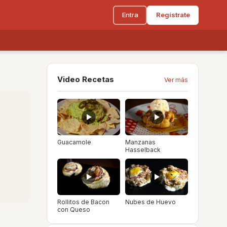
Entra
Regístrate
Video Recetas
Ver más
Guacamole
Manzanas
Hasselback
Rollitos de Bacon
Nubes de Huevo
con Queso