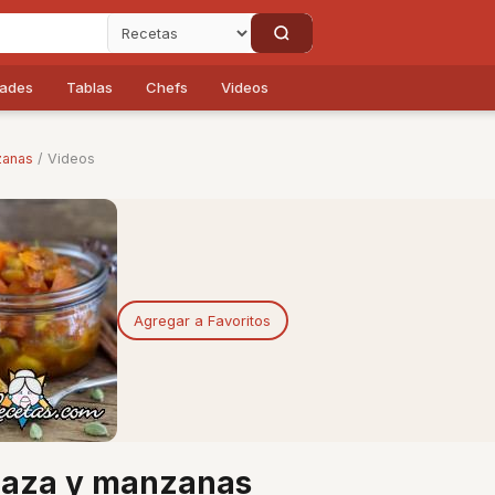
dades
Tablas
Chefs
Videos
zanas
/ Videos
Agregar a Favoritos
baza y manzanas