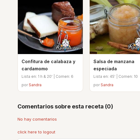
Confitura de calabaza y
Salsa de manzana
cardamomo
especiada
Lista en: 1 h & 20' | Comen: 6
Lista en: 45' | Comen: 10
por
Sandra
por
Sandra
Comentarios sobre esta receta (0)
No hay comentarios
click here to logout