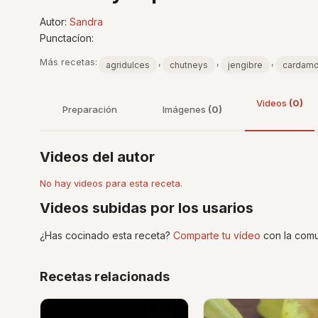
Autor:
Sandra
Punctacíon:
Más recetas:
,
,
,
agridulces
chutneys
jengibre
cardam
Videos
(0)
Preparación
Imágenes
(0)
Videos del autor
No hay videos para esta receta.
Videos subidas por los usarios
¿Has cocinado esta receta?
Comparte tu vídeo
con la comu
Recetas relacionads