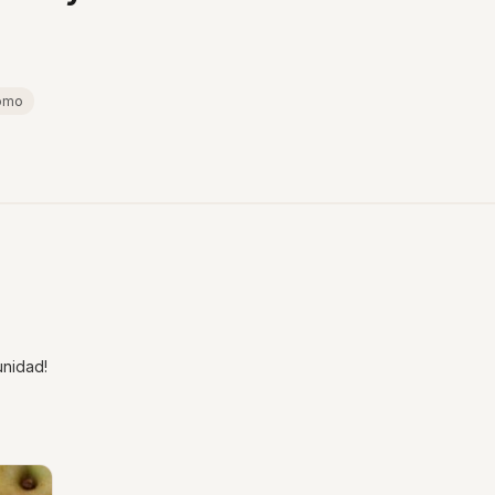
omo
nidad!