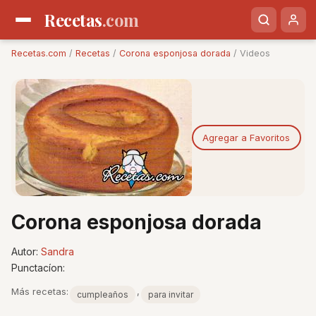
Recetas
.com
Recetas.com
/
Recetas
/
Corona esponjosa dorada
/ Videos
Agregar a Favoritos
Corona esponjosa dorada
Autor:
Sandra
Punctacíon:
Más recetas:
,
cumpleaños
para invitar