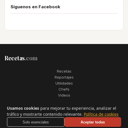
Síguenos en Facebook
Recetas
.com
Recetas
Reportajes
Utilidades
Chefs
Videos
2006–2026. Todos los derechos reservados. Recetas.com es una
Usamos cookies
para mejorar tu experiencia, analizar el
marca registrada de Telfo Networks S.L.
tráfico y mostrarte contenido relevante.
Política de cookies
Aviso legal
·
Condiciones de uso
·
Contactar
Solo esenciales
Aceptar todas