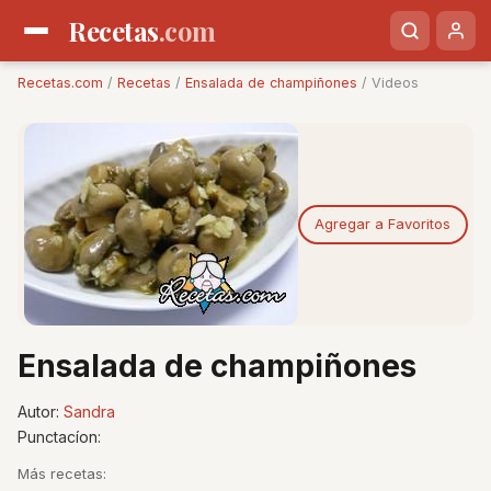
Recetas
.com
Recetas.com
/
Recetas
/
Ensalada de champiñones
/ Videos
Agregar a Favoritos
Ensalada de champiñones
Autor:
Sandra
Punctacíon:
Más recetas: