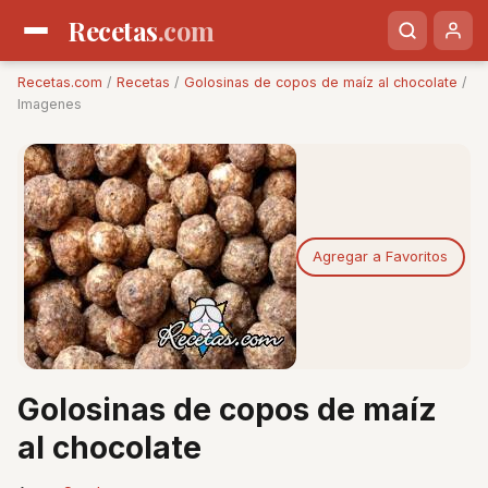
Recetas
.com
Recetas.com
/
Recetas
/
Golosinas de copos de maíz al chocolate
/
Imagenes
Agregar a Favoritos
Golosinas de copos de maíz
al chocolate