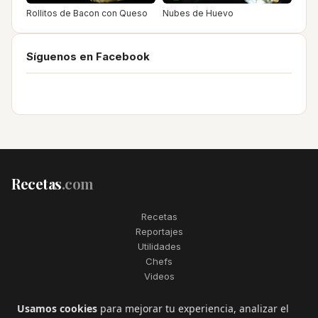
Rollitos de Bacon con Queso
Nubes de Huevo
Síguenos en Facebook
Recetas
.com
Recetas
Reportajes
Utilidades
Chefs
Videos
2006–2026. Todos los derechos reservados. Recetas.com es una
Usamos cookies
para mejorar tu experiencia, analizar el
marca registrada de Telfo Networks S.L.