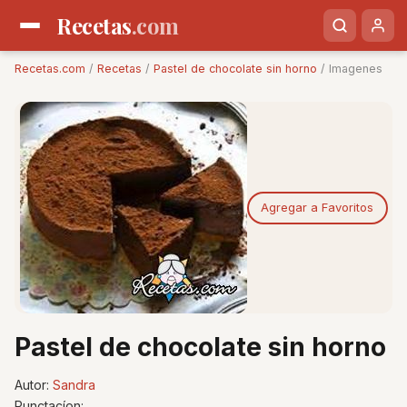
Recetas
.com
Recetas.com
/
Recetas
/
Pastel de chocolate sin horno
/ Imagenes
Agregar a Favoritos
Pastel de chocolate sin horno
Autor:
Sandra
Punctacíon: