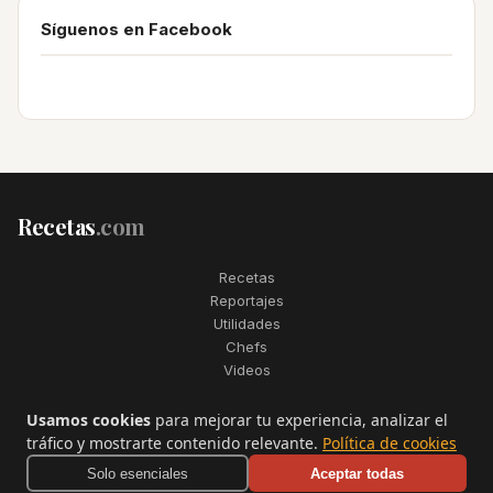
Síguenos en Facebook
Recetas
.com
Recetas
Reportajes
Utilidades
Chefs
Videos
2006–2026. Todos los derechos reservados. Recetas.com es una
Usamos cookies
para mejorar tu experiencia, analizar el
marca registrada de Telfo Networks S.L.
tráfico y mostrarte contenido relevante.
Política de cookies
Aviso legal
·
Condiciones de uso
·
Contactar
Solo esenciales
Aceptar todas