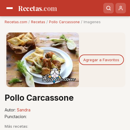
Recetas
.com
Recetas.com
/
Recetas
/
Pollo Carcassone
/ Imagenes
Agregar a Favoritos
Pollo Carcassone
Autor:
Sandra
Punctacíon:
Más recetas: