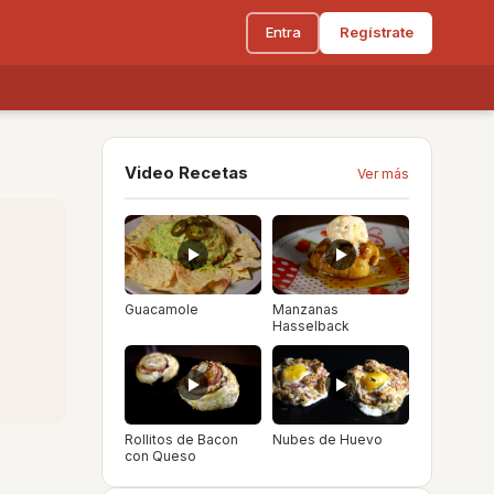
Entra
Regístrate
Video Recetas
Ver más
Guacamole
Manzanas
Hasselback
Rollitos de Bacon
Nubes de Huevo
con Queso