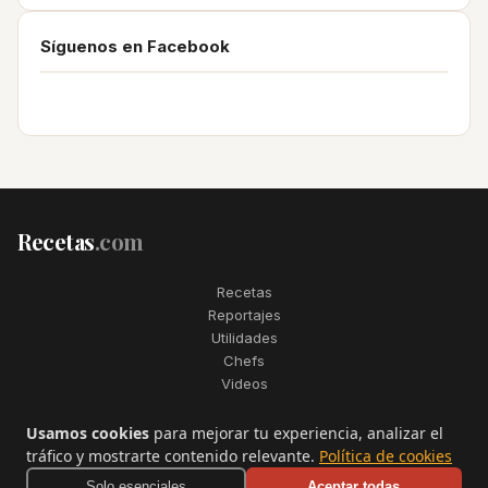
Síguenos en Facebook
Recetas
.com
Recetas
Reportajes
Utilidades
Chefs
Videos
2006–2026. Todos los derechos reservados. Recetas.com es una
Usamos cookies
para mejorar tu experiencia, analizar el
marca registrada de Telfo Networks S.L.
tráfico y mostrarte contenido relevante.
Política de cookies
Aviso legal
·
Condiciones de uso
·
Contactar
Solo esenciales
Aceptar todas