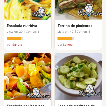
Ensalada nutritiva
Terrina de pimientos
Lista en: 20' | Comen: 2
Lista en: 40' | Comen: 4
por
Sandra
por
Sandra
Ensalada de vitaminas
Ensalada marinada de