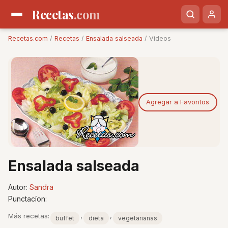
Recetas
.com
Recetas.com
/
Recetas
/
Ensalada salseada
/ Videos
Agregar a Favoritos
Ensalada salseada
Autor:
Sandra
Punctacíon:
Más recetas:
,
,
buffet
dieta
vegetarianas