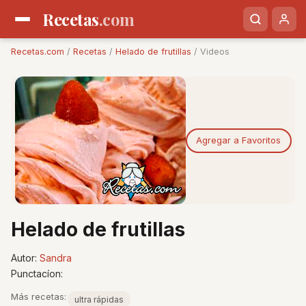
Recetas
.com
Recetas.com
/
Recetas
/
Helado de frutillas
/ Videos
Agregar a Favoritos
Helado de frutillas
Autor:
Sandra
Punctacíon:
Más recetas:
ultra rápidas