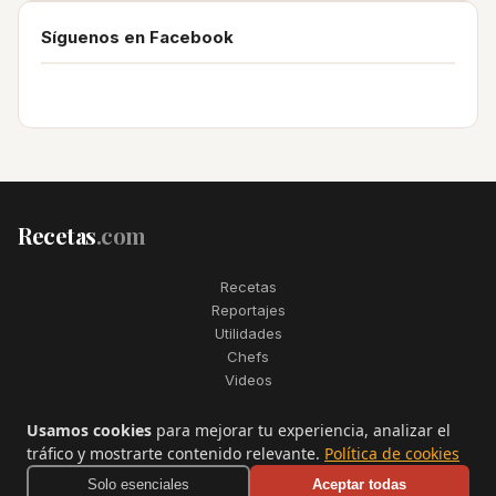
Síguenos en Facebook
Recetas
.com
Recetas
Reportajes
Utilidades
Chefs
Videos
2006–2026. Todos los derechos reservados. Recetas.com es una
Usamos cookies
para mejorar tu experiencia, analizar el
marca registrada de Telfo Networks S.L.
tráfico y mostrarte contenido relevante.
Política de cookies
Aviso legal
·
Condiciones de uso
·
Contactar
Solo esenciales
Aceptar todas