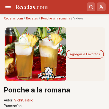
Recetas
.com
Recetas.com
/
Recetas
/
Ponche a la romana
/ Videos
Agregar a Favoritos
Ponche a la romana
Autor:
VichiCastillo
Punctacíon: