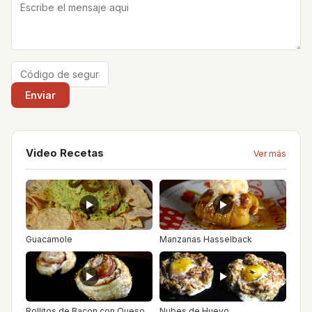
Video Recetas
Ver más
Guacamole
Manzanas Hasselback
Rollitos de Bacon con Queso
Nubes de Huevo