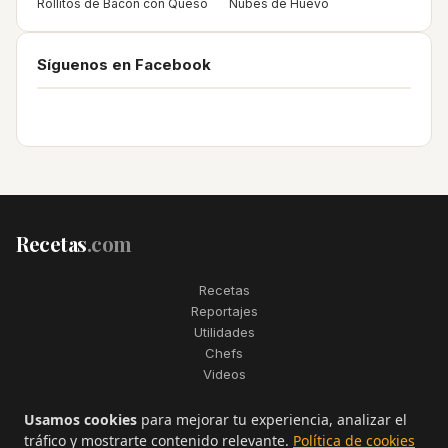
Rollitos de Bacon con Queso
Nubes de Huevo
Síguenos en Facebook
Recetas
.com
Recetas
Reportajes
Utilidades
Chefs
Videos
2006–2026. Todos los derechos reservados. Recetas.com es una
Usamos cookies
para mejorar tu experiencia, analizar el
marca registrada de Telfo Networks S.L.
tráfico y mostrarte contenido relevante.
Política de cookies