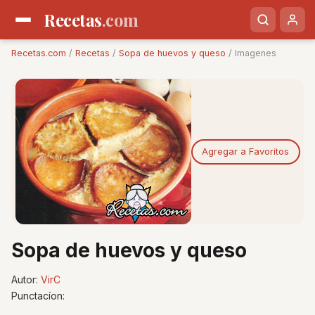
Recetas
.com
Recetas.com
/
Recetas
/
Sopa de huevos y queso
/ Imagenes
Agregar a Favoritos
Sopa de huevos y queso
Autor:
VirC
Punctacíon: