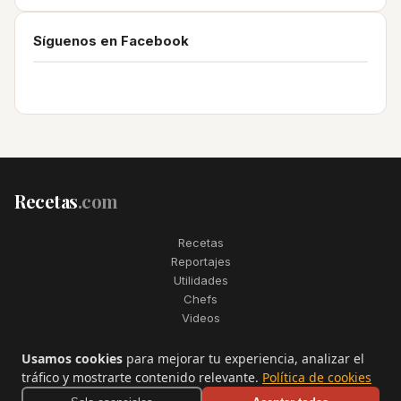
Síguenos en Facebook
Recetas
.com
Recetas
Reportajes
Utilidades
Chefs
Videos
2006–2026. Todos los derechos reservados. Recetas.com es una
Usamos cookies
para mejorar tu experiencia, analizar el
marca registrada de Telfo Networks S.L.
tráfico y mostrarte contenido relevante.
Política de cookies
Aviso legal
·
Condiciones de uso
·
Contactar