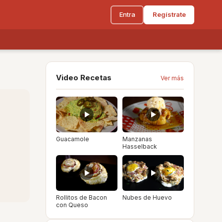
Entra
Regístrate
Video Recetas
Ver más
Guacamole
Manzanas
Hasselback
Rollitos de Bacon
Nubes de Huevo
con Queso