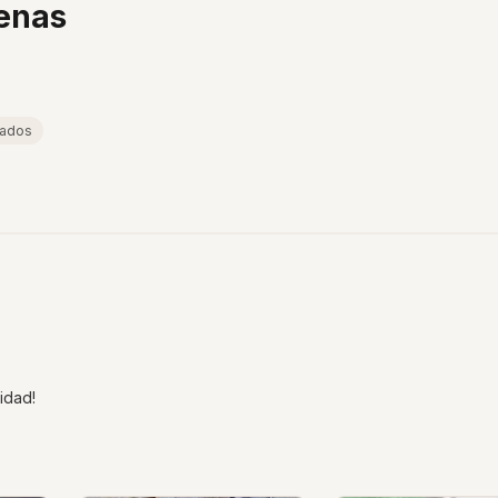
jenas
lados
idad!