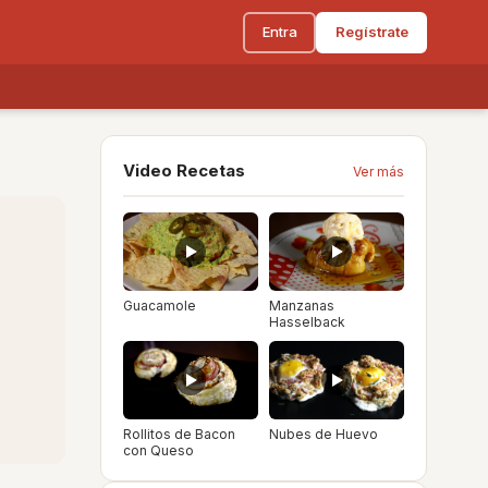
Entra
Regístrate
Video Recetas
Ver más
Guacamole
Manzanas
Hasselback
Rollitos de Bacon
Nubes de Huevo
con Queso