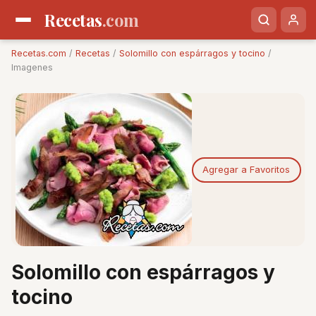
Recetas
.com
Recetas.com
/
Recetas
/
Solomillo con espárragos y tocino
/
Imagenes
Agregar a Favoritos
Solomillo con espárragos y
tocino