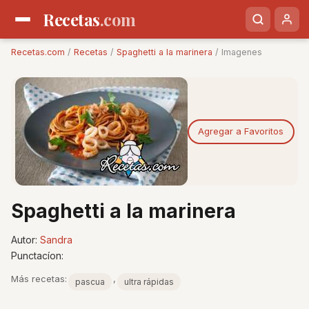
Recetas
.com
Recetas.com
/
Recetas
/
Spaghetti a la marinera
/ Imagenes
Agregar a Favoritos
Spaghetti a la marinera
Autor:
Sandra
Punctacíon:
Más recetas:
,
pascua
ultra rápidas