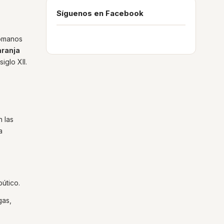
Síguenos en Facebook
romanos
aranja
iglo XII.
n las
a
bútico.
gas,