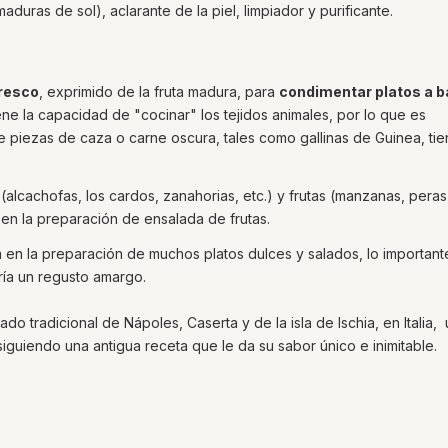
duras de sol), aclarante de la piel, limpiador y purificante.
resco
, exprimido de la fruta madura, para
condimentar platos a b
ene la capacidad de "cocinar" los tejidos animales, por lo que es
 piezas de caza o carne oscura, tales como gallinas de Guinea, tie
 (alcachofas, los cardos, zanahorias, etc.) y frutas (manzanas, peras
en la preparación de ensalada de frutas.
iza en la preparación de muchos platos dulces y salados, lo important
aría un regusto amargo.
do tradicional de Nápoles, Caserta y de la isla de Ischia, en Italia,
siguiendo una antigua receta que le da su sabor único e inimitable.