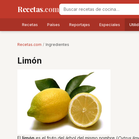
Recetas
.com
Recetas
Países
Reportajes
Especiales
Utili
Recetas.com
/
Ingredientes
Limón
El
limón
es el fruto del árbol del mismo nombre (
Cytrus lim