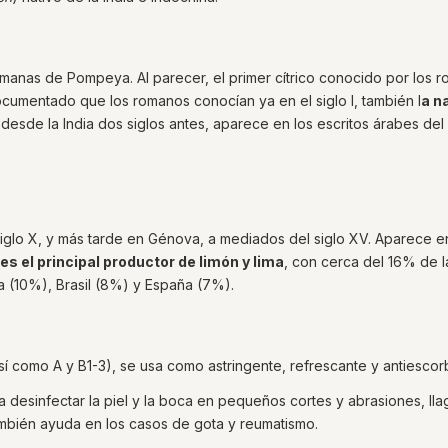
omanas de Pompeya. Al parecer, el primer cítrico conocido por los 
ocumentado que los romanos conocían ya en el siglo I, también l
a n
 desde la India dos siglos antes, aparece en los escritos árabes del s
 siglo X, y más tarde en Génova, a mediados del siglo XV. Aparece e
 es el principal productor de limón y lima
, con cerca del 16% de l
a (10%), Brasil (8%) y España (7%).
así como A y B1-3), se usa como astringente, refrescante y antiescor
a desinfectar la piel y la boca en pequeños cortes y abrasiones, lla
también ayuda en los casos de gota y reumatismo.