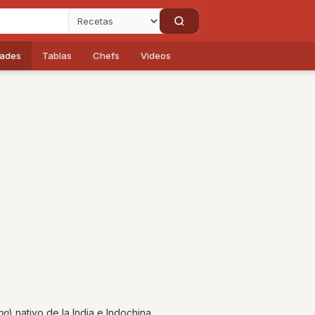
dades
Tablas
Chefs
Videos
on
) nativo de la India e Indochina.