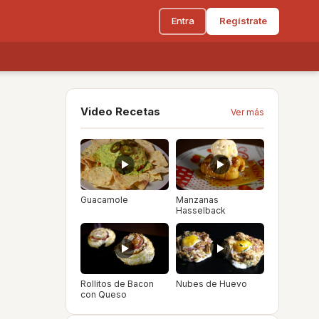
Entra
Regístrate
Video Recetas
Ver más
Guacamole
Manzanas
Hasselback
Rollitos de Bacon
Nubes de Huevo
con Queso