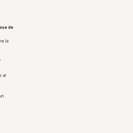
ase de
ne la
,
e al
 un