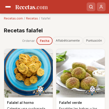
Recetas
.com
Recetas.com
/
Recetas
/ falafel
Recetas falafel
Ordenar:
Aflabéticamente
Puntuación
Fecha
Falalel al horno
Falafel verde
Calentar una cucharada
Escaldar las habas y los