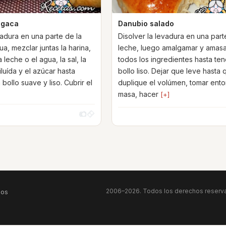
ogaca
Danubio salado
evadura en una parte de la
Disolver la levadura en una part
a, mezclar juntas la harina,
leche, luego amalgamar y amas
a leche o el agua, la sal, la
todos los ingredientes hasta ten
luída y el azúcar hasta
bollo liso. Dejar que leve hasta 
bollo suave y liso. Cubrir el
duplique el volúmen, tomar ento
masa, hacer
[+]
2006–2026. Todos los derechos reserva
eos