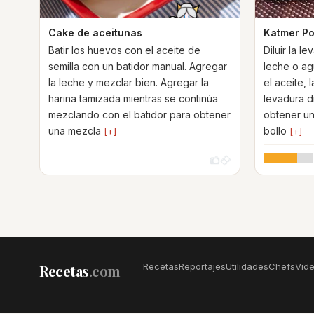
Cake de aceitunas
Katmer P
Batir los huevos con el aceite de
Diluir la l
semilla con un batidor manual. Agregar
leche o agu
la leche y mezclar bien. Agregar la
el aceite, l
harina tamizada mientras se continúa
levadura di
mezclando con el batidor para obtener
obtener un 
una mezcla
bollo
[+]
[+]
Recetas
Reportajes
Utilidades
Chefs
Vid
Recetas
.com