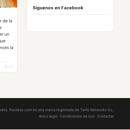
Síguenos en Facebook
e de la
ar
er un
que
nces la
dos. Recetas.com es una marca registrada de Telfo Networks S.L.
Aviso legal
·
Condiciones de uso
·
Contactar