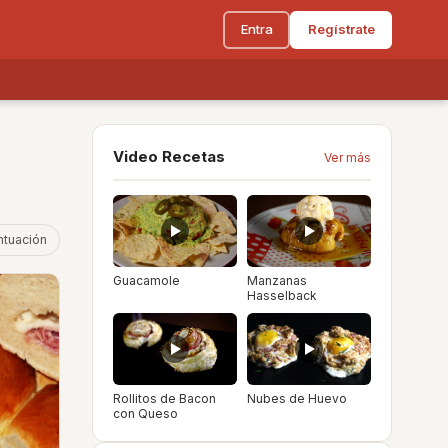
Entra
Regístrate
Video Recetas
Ver más
ntuación
Guacamole
Manzanas
Hasselback
Rollitos de Bacon
Nubes de Huevo
con Queso