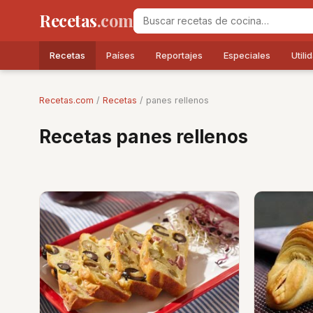
Recetas
.com
Recetas
Países
Reportajes
Especiales
Utili
Recetas.com
/
Recetas
/ panes rellenos
Recetas panes rellenos