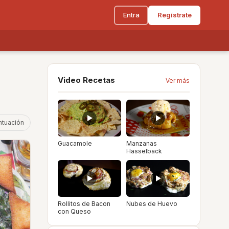
Entra
Regístrate
Video Recetas
Ver más
ntuación
Guacamole
Manzanas
Hasselback
Rollitos de Bacon
Nubes de Huevo
con Queso