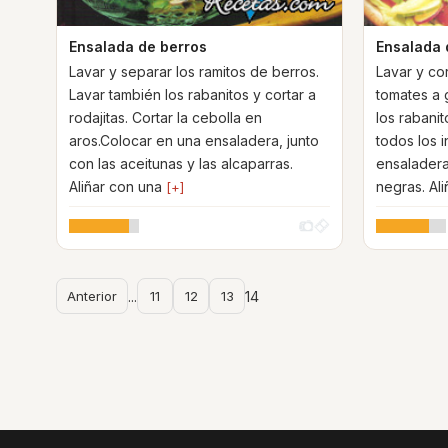
Ensalada de berros
Ensalada 
Lavar y separar los ramitos de berros.
Lavar y cor
Lavar también los rabanitos y cortar a
tomates a g
rodajitas. Cortar la cebolla en
los rabanit
aros.Colocar en una ensaladera, junto
todos los 
con las aceitunas y las alcaparras.
ensaladera
Aliñar con una
negras. Al
[+]
Anterior
...
11
12
13
14