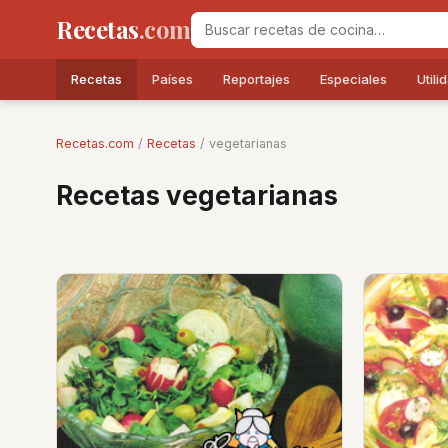
Recetas
.com
Recetas
Países
Reportajes
Especiales
Utili
Recetas.com
/
Recetas
/ vegetarianas
Recetas vegetarianas