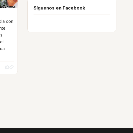
Síguenos en Facebook
ola con
nte
s,
el
gua