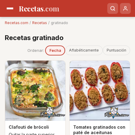
Recetas
.com
Recetas.com
/
Recetas
/ gratinado
Recetas gratinado
Ordenar:
Aflabéticamente
Puntuación
Fecha
Clafouti de brócoli
Tomates gratinados con
paté de aceitunas
Quitar la parte superior