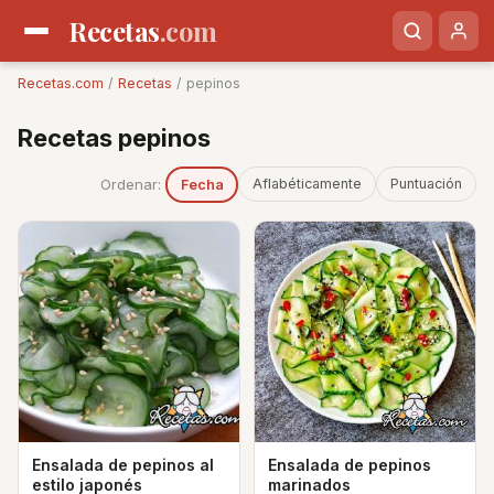
Recetas
.com
Recetas.com
/
Recetas
/ pepinos
Recetas pepinos
Ordenar:
Aflabéticamente
Puntuación
Fecha
Ensalada de pepinos al
Ensalada de pepinos
estilo japonés
marinados