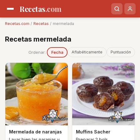
Recetas
.com
Recetas.com
/
Recetas
/ mermelada
Recetas mermelada
Ordenar:
Aflabéticamente
Puntuación
Fecha
Mermelada de naranjas
Muffins Sacher
Lavar bien las naranjas y
Preparar 2 bols