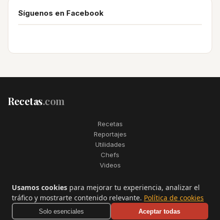
Síguenos en Facebook
Recetas
.com
Recetas
Reportajes
Utilidades
Chefs
Videos
2006–2026. Todos los derechos reservados. Recetas.com es una
Usamos cookies
para mejorar tu experiencia, analizar el
marca registrada de Telfo Networks S.L.
tráfico y mostrarte contenido relevante.
Política de cookies
Aviso legal
·
Condiciones de uso
·
Contactar
Solo esenciales
Aceptar todas