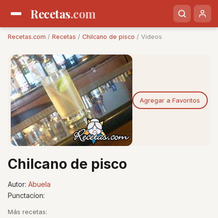
Recetas
.com
Recetas.com
/
Recetas
/
Chilcano de pisco
/ Videos
Agregar a Favoritos
Chilcano de pisco
Autor:
Abuela
Punctacíon:
Más recetas: