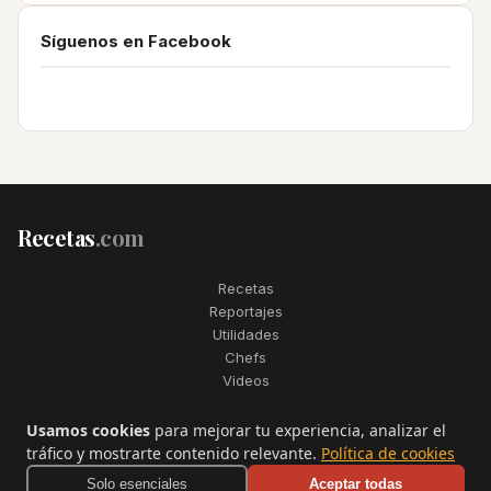
Síguenos en Facebook
Recetas
.com
Recetas
Reportajes
Utilidades
Chefs
Videos
2006–2026. Todos los derechos reservados. Recetas.com es una
Usamos cookies
para mejorar tu experiencia, analizar el
marca registrada de Telfo Networks S.L.
tráfico y mostrarte contenido relevante.
Política de cookies
Aviso legal
·
Condiciones de uso
·
Contactar
Solo esenciales
Aceptar todas