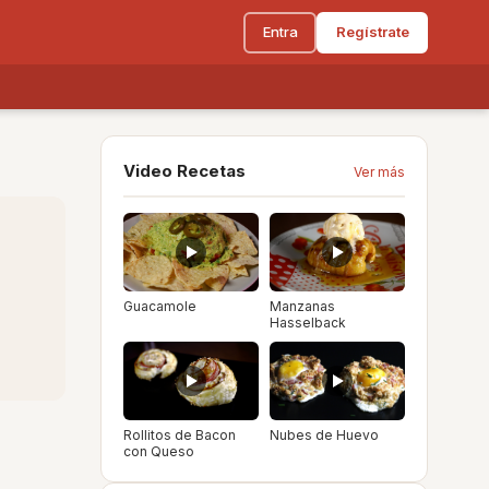
Entra
Regístrate
Video Recetas
Ver más
Guacamole
Manzanas
Hasselback
Rollitos de Bacon
Nubes de Huevo
con Queso