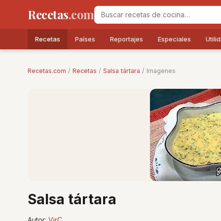
Recetas
.com
Recetas
Países
Reportajes
Especiales
Utili
Recetas.com
/
Recetas
/
Salsa tártara
/ Imagenes
Salsa tártara
Autor:
VirC