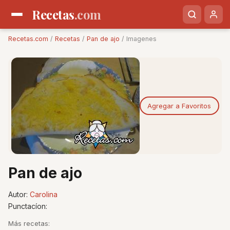
Recetas
.com
Recetas.com
/
Recetas
/
Pan de ajo
/ Imagenes
Agregar a Favoritos
Pan de ajo
Autor:
Carolina
Punctacíon:
Más recetas: