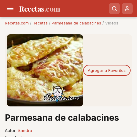
Recetas
.com
Recetas.com
/
Recetas
/
Parmesana de calabacines
/ Videos
Agregar a Favoritos
Parmesana de calabacines
Autor:
Sandra