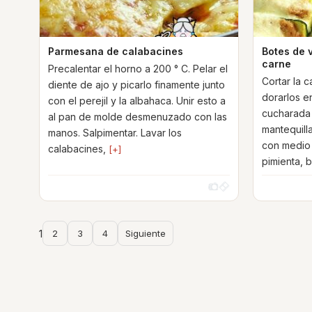
Parmesana de calabacines
Botes de 
carne
Precalentar el horno a 200 ° C. Pelar el
Cortar la 
diente de ajo y picarlo finamente junto
dorarlos e
con el perejil y la albahaca. Unir esto a
cucharada 
al pan de molde desmenuzado con las
mantequilla
manos. Salpimentar. Lavar los
con medio 
calabacines,
[+]
pimienta, 
1
2
3
4
Siguiente