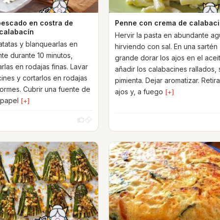
 pescado en costra de
Penne con crema de calabac
 calabacín
Hervir la pasta en abundante a
atatas y blanquearlas en
hirviendo con sal. En una sartén
nte durante 10 minutos,
grande dorar los ajos en el acei
rlas en rodajas finas. Lavar
añadir los calabacines rallados, 
cines y cortarlos en rodajas
pimienta. Dejar aromatizar. Retira
formes. Cubrir una fuente de
ajos y, a fuego
[+]
 papel
[+]