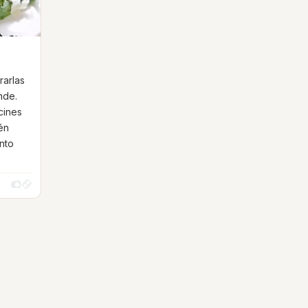
urarlas
nde.
cines
én
nto