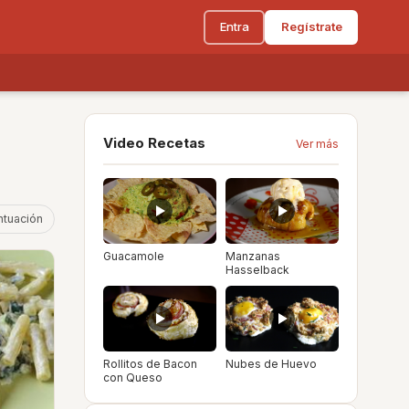
Entra
Regístrate
Video Recetas
Ver más
ntuación
Guacamole
Manzanas
Hasselback
Rollitos de Bacon
Nubes de Huevo
con Queso