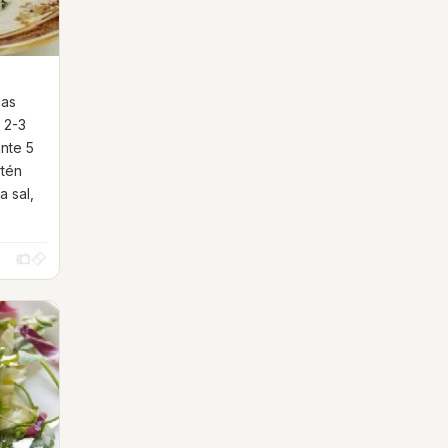
las
 2-3
nte 5
rtén
a sal,