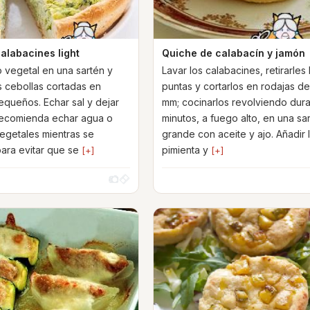
alabacines light
Quiche de calabacín y jamón
o vegetal en una sartén y
Lavar los calabacines, retirarles 
s cebollas cortadas en
puntas y cortarlos en rodajas de
equeños. Echar sal y dejar
mm; cocinarlos revolviendo dura
recomienda echar agua o
minutos, a fuego alto, en una sa
egetales mientras se
grande con aceite y ajo. Añadir l
ara evitar que se
pimienta y
[+]
[+]