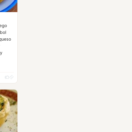
uego
 bol
 queso
y
 y