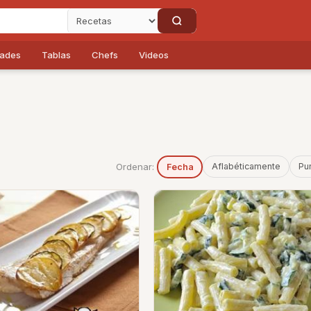
dades
Tablas
Chefs
Videos
Ordenar:
Aflabéticamente
Pu
Fecha