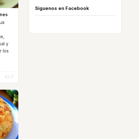
Síguenos en Facebook
ines
gua
te,
sal y
r los