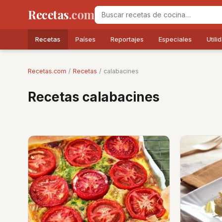
Recetas
.com
Recetas
Países
Reportajes
Especiales
Utili
Recetas.com
/
Recetas
/ calabacines
Recetas calabacines