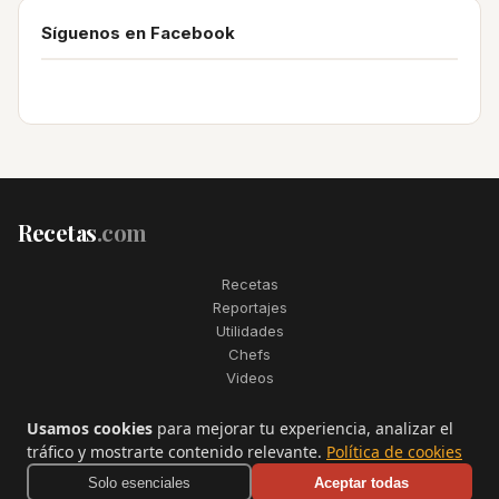
Síguenos en Facebook
Recetas
.com
Recetas
Reportajes
Utilidades
Chefs
Videos
2006–2026. Todos los derechos reservados. Recetas.com es una
Usamos cookies
para mejorar tu experiencia, analizar el
marca registrada de Telfo Networks S.L.
tráfico y mostrarte contenido relevante.
Política de cookies
Aviso legal
·
Condiciones de uso
·
Contactar
Solo esenciales
Aceptar todas