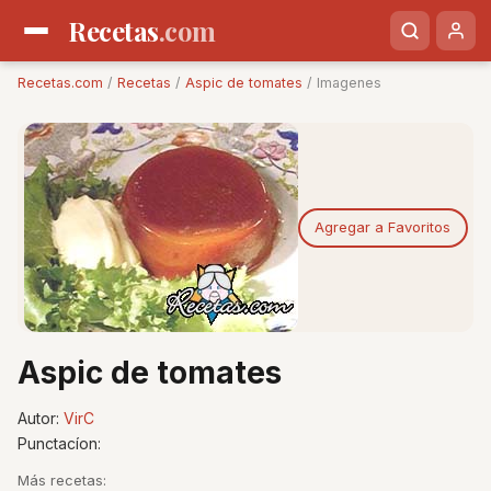
Recetas
.com
Recetas.com
/
Recetas
/
Aspic de tomates
/ Imagenes
Agregar a Favoritos
Aspic de tomates
Autor:
VirC
Punctacíon:
Más recetas: