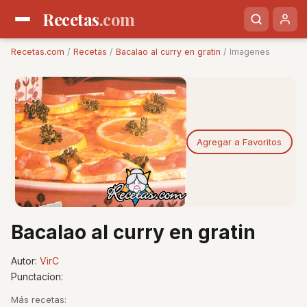
Recetas
.com
Recetas.com
/
Recetas
/
Bacalao al curry en gratin
/ Imagenes
Agregar a Favoritos
Bacalao al curry en gratin
Autor:
VirC
Punctacíon:
Más recetas: