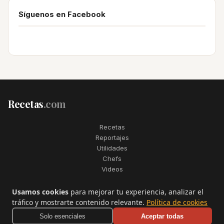
Síguenos en Facebook
Recetas
.com
Recetas
Reportajes
Utilidades
Chefs
Videos
2006–2026. Todos los derechos reservados. Recetas.com es una
Usamos cookies
para mejorar tu experiencia, analizar el
marca registrada de Telfo Networks S.L.
tráfico y mostrarte contenido relevante.
Política de cookies
Aviso legal
·
Condiciones de uso
·
Contactar
Solo esenciales
Aceptar todas