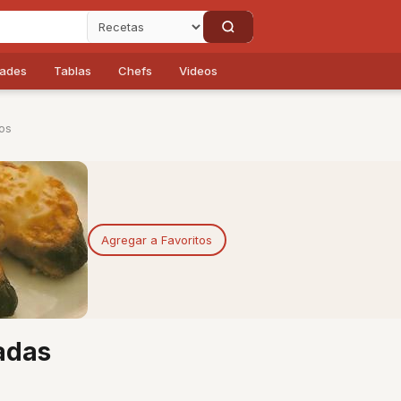
dades
Tablas
Chefs
Videos
os
Agregar a Favoritos
adas