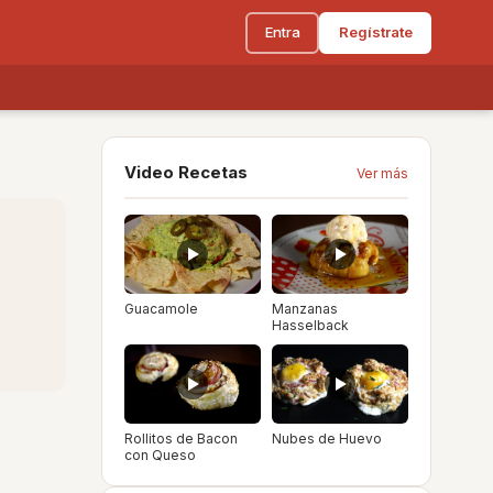
Entra
Regístrate
Video Recetas
Ver más
Guacamole
Manzanas
Hasselback
Rollitos de Bacon
Nubes de Huevo
con Queso