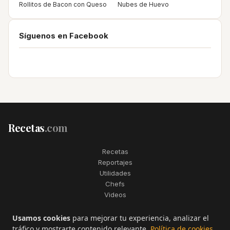
Rollitos de Bacon con Queso
Nubes de Huevo
Síguenos en Facebook
Recetas
.com
Recetas
Reportajes
Utilidades
Chefs
Videos
2006–2026. Todos los derechos reservados. Recetas.com es una
Usamos cookies
para mejorar tu experiencia, analizar el
marca registrada de Telfo Networks S.L.
tráfico y mostrarte contenido relevante.
Política de cookies