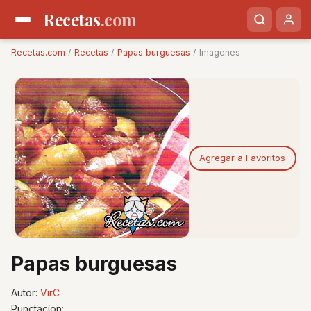
Recetas
.com
Recetas.com
/
Recetas
/
Papas burguesas
/ Imagenes
Agregar a Favoritos
Papas burguesas
Autor:
VirC
Punctacíon: