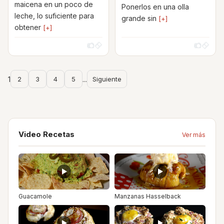
maicena en un poco de
Ponerlos en una olla
leche, lo suficiente para
grande sin
[+]
obtener
[+]
1
2
3
4
5
...
Siguiente
Video Recetas
Ver más
Guacamole
Manzanas Hasselback