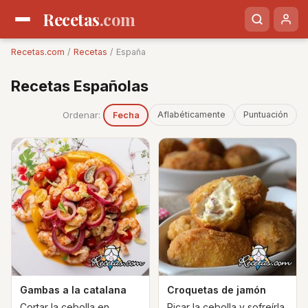
Recetas
.com
Recetas.com
/
Recetas
/ España
Recetas Españolas
Ordenar:
Aflabéticamente
Puntuación
Fecha
Gambas a la catalana
Croquetas de jamón
Cortar la cebolla en
Picar la cebolla y sofreírla