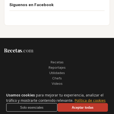
Síguenos en Facebook
Recetas
.com
Recetas
Reportajes
Utilidades
Chefs
Videos
2006–2026. Todos los derechos reservados. Recetas.com es una
Usamos cookies
para mejorar tu experiencia, analizar el
marca registrada de Telfo Networks S.L.
tráfico y mostrarte contenido relevante.
Política de cookies
Aviso legal
·
Condiciones de uso
·
Contactar
Solo esenciales
Aceptar todas