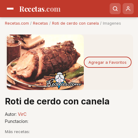
Recetas
.com
Recetas.com
/
Recetas
/
Roti de cerdo con canela
/ Imagenes
Agregar a Favoritos
Roti de cerdo con canela
Autor:
VirC
Punctacíon:
Más recetas: