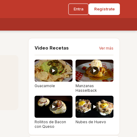
Entra
Regístrate
Video Recetas
Ver más
Guacamole
Manzanas
Hasselback
Rollitos de Bacon
Nubes de Huevo
con Queso