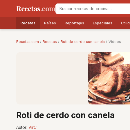
Recetas
.com
Recetas
Países
Reportajes
Especiales
Utili
Recetas.com
/
Recetas
/
Roti de cerdo con canela
/ Videos
Roti de cerdo con canela
Autor:
VirC