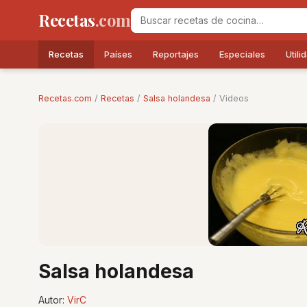
Recetas
.com
Recetas
Países
Reportajes
Especiales
Utili
Recetas.com
/
Recetas
/
Salsa holandesa
/ Videos
Salsa holandesa
Autor:
VirC