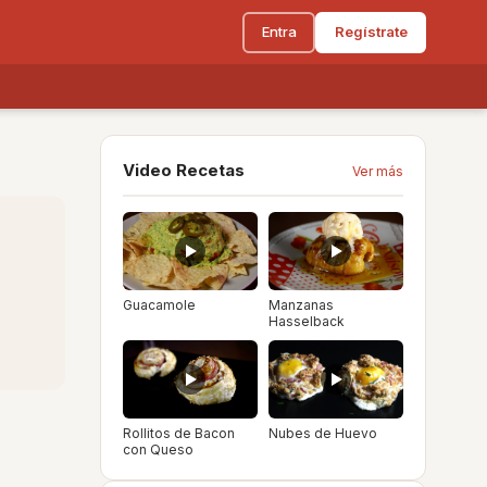
Entra
Regístrate
Video Recetas
Ver más
Guacamole
Manzanas
Hasselback
Rollitos de Bacon
Nubes de Huevo
con Queso