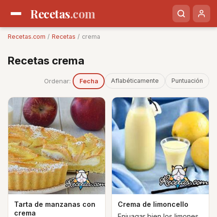
Recetas
.com
Recetas.com
/
Recetas
/ crema
Recetas crema
Ordenar:
Aflabéticamente
Puntuación
Fecha
Tarta de manzanas con
Crema de limoncello
crema
Enjuagar bien los limones