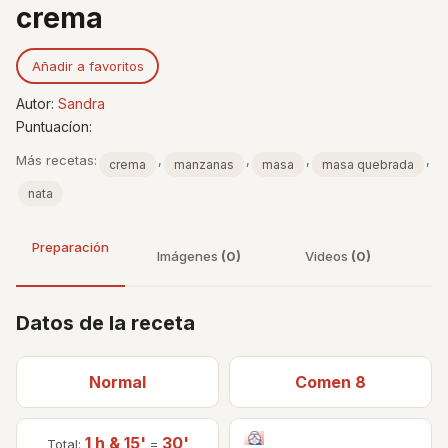
crema
Añadir a favoritos
Autor:
Sandra
Puntuacíon:
Más recetas:
,
,
,
,
crema
manzanas
masa
masa quebrada
nata
Preparación
Imágenes
(0)
Videos
(0)
Datos de la receta
Normal
Comen 8
1 h & 15'
30'
Total:
=