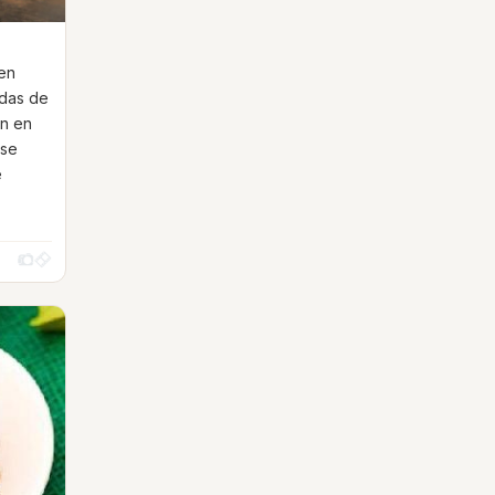
 en
adas de
ón en
 se
e