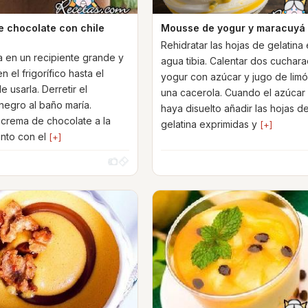
 chocolate con chile
Mousse de yogur y maracuyá
Rehidratar las hojas de gelatina
ta en un recipiente grande y
agua tibia. Calentar dos cuchar
n el frigorífico hasta el
yogur con azúcar y jugo de lim
 usarla. Derretir el
una cacerola. Cuando el azúcar
negro al baño maría.
haya disuelto añadir las hojas d
 crema de chocolate a la
gelatina exprimidas y
[+]
unto con el
[+]