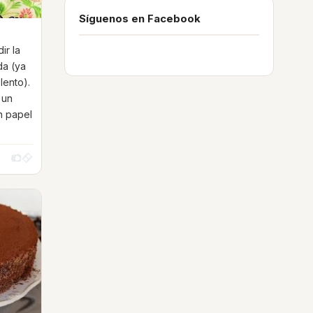
Síguenos en Facebook
ir la
da (ya
lento).
 un
n papel