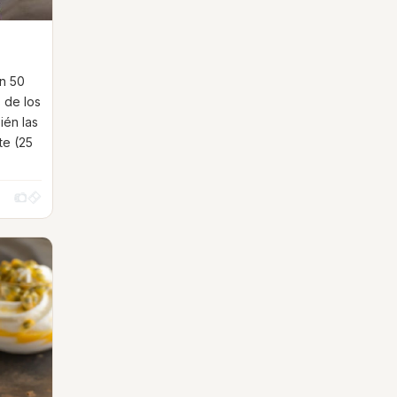
on 50
 de los
bién las
te (25