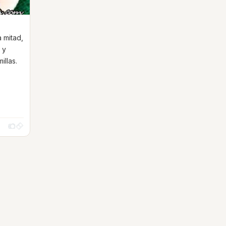
a mitad,
 y
illas.