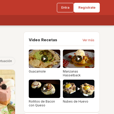
Entra
Regístrate
Video Recetas
Ver más
ntuación
Guacamole
Manzanas
Hasselback
Rollitos de Bacon
Nubes de Huevo
con Queso