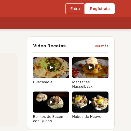
Entra
Regístrate
Video Recetas
Ver más
Guacamole
Manzanas
Hasselback
Rollitos de Bacon
Nubes de Huevo
con Queso