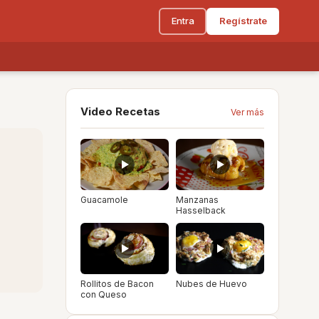
Entra
Regístrate
Video Recetas
Ver más
Guacamole
Manzanas
Hasselback
Rollitos de Bacon
Nubes de Huevo
con Queso